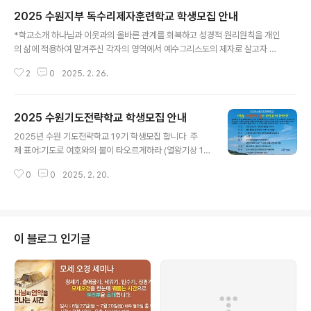
2025 수원지부 독수리제자훈련학교 학생모집 안내
글 내용
*학교소개 하나님과 이웃과의 올바른 관계를 회복하고 성경적 원리원칙을 개인
의 삶에 적용하여 맡겨주신 각자의 영역에서 예수그리스도의 제자로 살고자 하
는 분들을 위한 학교입니다. 또 강의와 전도여행으로 이루어져 있어서 배운 지
2
0
2025. 2. 26.
식을 실질적으로 선교현장에서 적용할 수 있는 기회가 있도록 합니다. 현재 수
원주간학교, 수원야간학교와 안산지역을 대상으로 안산야간학교, 화성지역
을 대상으로 화성야간학교를 포함해서 총 4개의 예수제자훈련학교가 진행되어
2025 수원기도전략학교 학생모집 안내
지고 있습니다. 하나님의 나라를 위해 자신의 삶을 기꺼이 드릴 믿음의 사람들
글 내용
을 초청합니다. *학교별 장소 -수원주간학교: 수원성교회 교육관 6층 -수
2025년 수원 기도전략학교 19기 학생모집 합니다 주
원야간학교: 수원지부 사무실 (4층) -안산야간학교: 신안산교회 -화성야간학
제 표어:기도로 여호와의 불이 타오르게하라 (열왕기상 18:
교: 경기 화성시 향남읍 행정동로 ..
37-38) 훈련기간 및 정원- 1.훈련기간 : 2025년 3월 2
0
0
2025. 2. 20.
4일 - 6월 9일(12주) 2. 훈련일시 : 매주 월요일( 오전10
시 - 오후 5시30분} 3 : 정원: 30명(선착순 마감) 4, 회비 :
55만원 (접수비 3만원 별도) (강의 내용) - 전략적 중보기
도 - 기도 사역 - 영적 전쟁 - 하나님 나라 - 현장기도 사
역 - 중보적 예배 - 성경적 예언 - 기도의 삶과 헌신 - 말
이 블로그 인기글
씀으로 기도하라 - 기도의 능력과 권세 - 다음 세대들로 기
도하게 하라 - 영으로 기도하라 -원서교부및 접수- 2025
년3월까지 장소:수원지부 사무실 우편번호 : 440-33
0 주소 :..