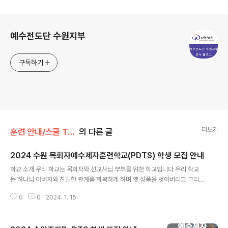
로그 정보
예수전도단 수원지부
구독하기
더보기
훈련 안내/스쿨 Training
의 다른 글
2024 수원 목회자예수제자훈련학교(PDTS) 학생 모집 안내
글 내용
학교 소개 우리 학교는 목회자와 선교사님 부부를 위한 학교입니다 우리 학교
는 하나님 아버지와 친밀한 관계를 회복하게 하며 옛 성품을 벗어버리고 그리스
도의 성품으로 성숙하게 하여 이웃 사람들과 온 땅에 대한 하나님 아버지의 마
0
0
2024. 1. 15.
음을 깨닫게 하는데 목적을 둡니다 우리 학교는 부름 받은 사역자로서 하나님
의 부르심과 은사를 재확인하여 모든 나라를 제자 삼으라는 예수 그리스도의 말
씀에 어떻게 응답할 것인가를 점검하는 과정으로 진행합니다 우리 학교에 목사