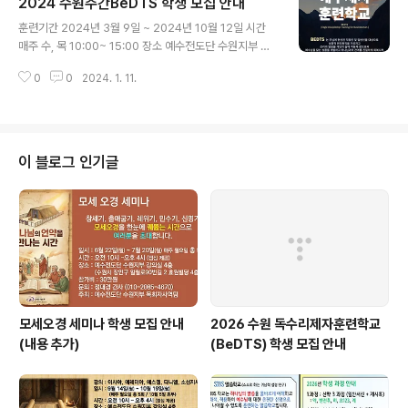
2024 수원주간BeDTS 학생 모집 안내
님, 강도사님, 전도사님, 선교사님 부부를 초청합니다 학교 일정 목회자로서의
글 내용
삶에 대한 성경적인 원칙들을 강의로 듣고 이 원칙을 겸손과 섬김의 마음으로
훈련기간 2024년 3월 9일 ~ 2024년 10월 12일 시간
실제적인 삶에 적용하며 이를 통해 성숙한 그리스도의 제자가 되는 과정입니다
매주 수, 목 10:00~ 15:00 장소 예수전도단 수원지부 사
15주간의 학과 강의와 단기선교 훈련으로..
무실 4층 재정 회비 170만원 입학시 100만원 선납 후, 분
0
0
2024. 1. 11.
할 납부 가능 (전도여행 비용 별도) 접수 경기도 수원시 장
안구 일월로 90번길 2, 효원빌딩 3층 수원지부 사무실 문
의 이난숙 간사 010-9048-5483 수원지부 사무실 031
-295-2021
이 블로그 인기글
모세오경 세미나 학생 모집 안내
2026 수원 독수리제자훈련학교
(내용 추가)
(BeDTS) 학생 모집 안내