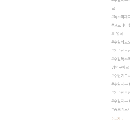
수원지부독
교
독수리제
코로나이후
의 열쇠
수원화요모
예수전도단
수원독수리
경연구학교
수원기도사
수원지부 
예수전도단
수원지부 
중보기도
더보기