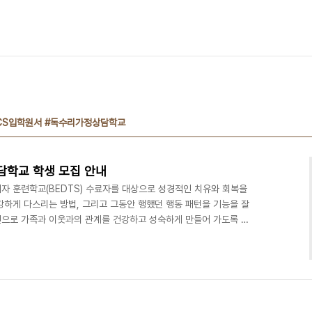
FCS입학원서 #독수리가정상담학교
담학교 학생 모집 안내
자 훈련학교(BEDTS) 수료자를 대상으로 성경적인 치유와 회복을
강하게 다스리는 방법, 그리고 그동안 행했던 행동 패턴을 기능을 잘
으로 가족과 이웃과의 관계를 건강하고 성숙하게 만들어 가도록 돕
 3월 4일 ~ 10월 8일 2. 훈련시간 - 야간학교 : 금요일(오후7시30
후8시30분) 3. 정원 - 30명(대면 20명, 비대면: 수원지역 외에
 가정 상담 학교 : 미정(추후공지) + ZOOM 5. 학교 지원 문의 최희
 010-723..