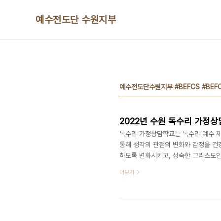
본문 바로가기
예수전도단 수원지부
예수전도단수원지부 #BEFCS #BE
2022년 수원 독수리 가정상
독수리 가정상담학교는 독수리 예수 제
통해 생각의 관점의 변화와 감정을 건
하도록 변화시키고, 성숙한 그리스도인
는 학교입니다. 1. 훈련기간 - 2022년
더보기
분∼오후10시) 토요일(오후2시30분∼오
사시는 분 10명) 4. 학교 위치 안내 -
숙 간사 010-4704-3035 김현주 간사