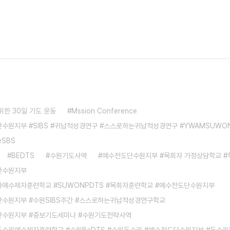
위한 30일 기도 운동
Mssion Conference
수원지부 #SIBS #귀납적성경연구 #스스로하는귀납적성경연구 #YWAMSUWO
eSBS
BEDTS
수원기도사역
예수전도단수원지부 #목회자 가정상담학교 #
단수원지부
예수제자훈련학교 #SUWONPDTS #목회자훈련학교 #예수전도단수원지부
수원지부 #수원SIBS주간 #스스로하는귀납적성경연구학교
수원지부 #중보기도세미나 #수원기도전략사역