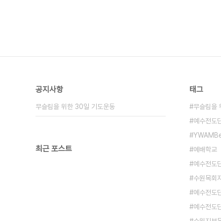
공지사항
태그
무슬림을 위한 30일 기도운동
무슬림을 
예수전도단
#YWAMB
최근 포스트
예배학교
예수전도
수원목회자
예수전도단
예수전도단