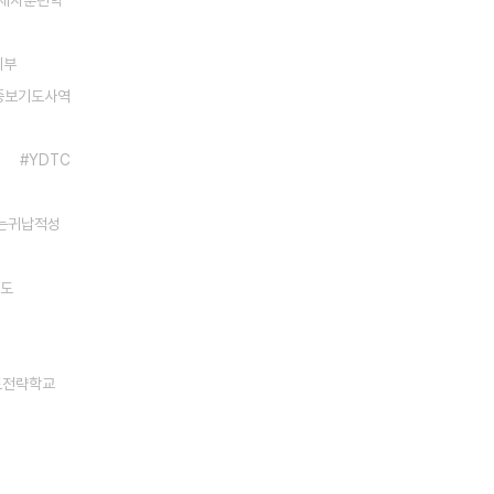
리제자훈련학
지부
중보기도사역
YDTC
하는귀납적성
기도
도전략학교