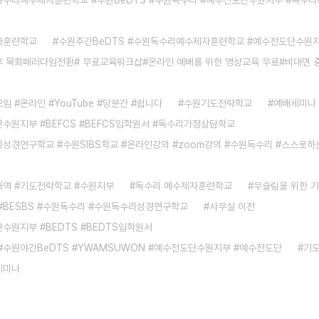
수리예수제자훈련학교 #수원BeDTS #수원독수리 #예수전도단수원지부 #독수
자훈련학교
수원주간BeDTS #수원독수리예수제자훈련학교 #예수전도단수원
 목회패러다임전환# 무료교육워크샵#온라인 예배를 위한 영상교육 무료#비대면 
임 #온라인 #YouTube #당분간 #쉽니다
수원기도전략학교
예배세미나
수원지부 #BEFCS #BEFCS입학원서 #독수리가정상담학교
성경연구학교 #수원SIBS학교 #온라인강의 #zoom강의 #수원독수리 #스스로
역 #기도전략학교 #수원지부
독수리 예수제자훈련학교
무슬림을 위한 
#BESBS #수원독수리 #수원독수리성경연구학교
사무실 이전
수원지부 #BEDTS #BEDTS입학원서
#수원야간BeDTS #YWAMSUWON #예수전도단수원지부 #예수전도단
기
세미나