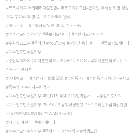
코로나이후 목회패러다임전환# 무료교육워크샵#온라인 예배를 위한 영상
교육 무료#비대면 중보기도사역의 열쇠
BEDTS
무슬림을 위한 30일 기도 운동
예수전도단수원지부 #중보기도세미나 #수원기도전략사역
수원화요모임 #온라인 #YouTube #당분간 #쉽니다
중보기도세미나
예수전도단수원지부
수원목회자예수제자훈련학교 #SUWONPDTS #목회자훈련학교 #예수
전도단수원지부
예배학교
수원지부 #BESBS #수원독수리 #수원독수리성경연구학교
독수리 예수제자훈련학교
예수전도단수원지부 #BEDTS #BEDTS입학원서
수원기도사역
예수전도단수원지부 #SIBS #귀납적성경연구 #스스로하는귀납적성경연
구 #YWAMSUWON #YWAMBeSBS
사무실 이전
예배세미나
예수전도단수원지부 #목회자 가정상담학교 #학생모집