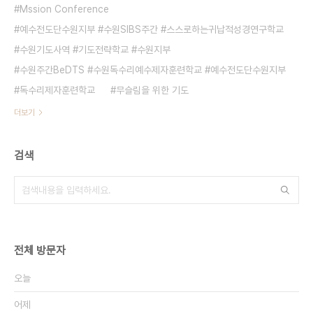
Mssion Conference
예수전도단수원지부 #수원SIBS주간 #스스로하는귀납적성경연구학교
수원기도사역 #기도전략학교 #수원지부
수원주간BeDTS #수원독수리예수제자훈련학교 #예수전도단수원지부
독수리제자훈련학교
무슬림을 위한 기도
더보기
검색
전체 방문자
오늘
어제