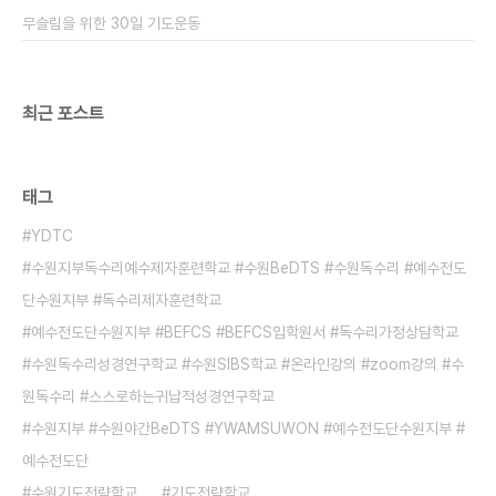
(CMK) ▷일시: 2008년 1월12,19일 (토) 오후2시
무슬림을 위한 30일 기도운동
- 8시 30분 ▷장소: 서현교회 (..
최근 포스트
태그
YDTC
수원지부독수리예수제자훈련학교 #수원BeDTS #수원독수리 #예수전도
단수원지부 #독수리제자훈련학교
예수전도단수원지부 #BEFCS #BEFCS입학원서 #독수리가정상담학교
수원독수리성경연구학교 #수원SIBS학교 #온라인강의 #zoom강의 #수
원독수리 #스스로하는귀납적성경연구학교
수원지부 #수원야간BeDTS #YWAMSUWON #예수전도단수원지부 #
예수전도단
수원기도전략학교
기도전략학교